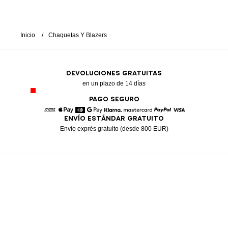
Inicio
Chaquetas Y Blazers
DEVOLUCIONES GRATUITAS
en un plazo de 14 días
PAGO SEGURO
ENVÍO ESTÁNDAR GRATUITO
American Express
Apple Pay
Diners
Google Pay
Klarna
Mastercard
Paypal
Visa
Envío exprés gratuito (desde 800 EUR)