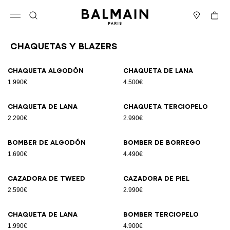
Ir directamente al contenido
Volver al principio
Cesta
Abrir el menú
Buscar
Boutiques
Chaquetas Y Blazers
Resultados - 12 artículos
Página n.º1
Chaqueta algodón
Chaqueta de lana
1.990€
4.500€
Chaqueta de lana
Chaqueta terciopelo
2.290€
2.990€
Bomber de algodón
Bomber de borrego
1.690€
4.490€
Cazadora de tweed
Cazadora de piel
2.590€
2.990€
Chaqueta de lana
Bomber terciopelo
1.990€
4.900€