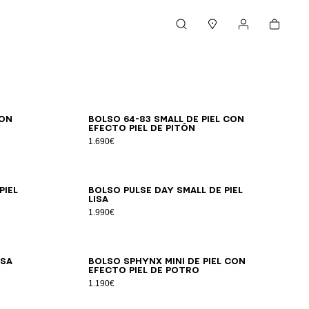
Cesta
Buscar
Boutiques
Mi cuenta
con
Bolso 64-83 Small de piel con
efecto piel de pitón
1.690€
piel
Bolso Pulse Day Small de piel
lisa
1.990€
isa
Bolso SPHYNX Mini de piel con
efecto piel de potro
1.190€