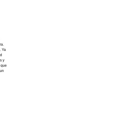
e
ra.
. Ya
ad
s y
o que
 un