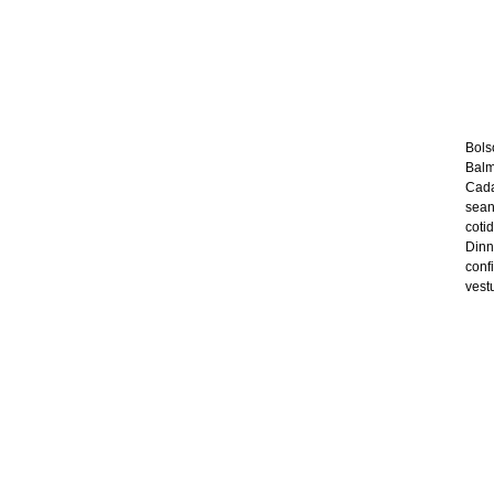
Bols
Balm
Cada
sean
coti
Dinn
conf
vest