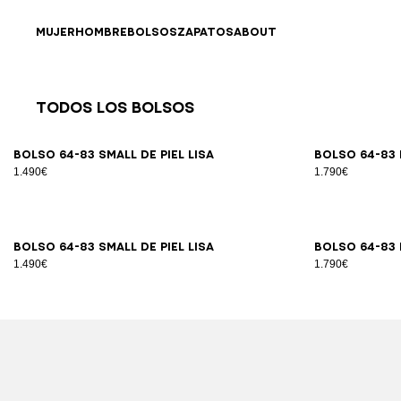
Ir directamente al contenido
Volver al principio
MUJER
HOMBRE
BOLSOS
ZAPATOS
ABOUT
Todos los Bolsos
Resultados - 89 artículos
Página n.º1
Bolso 64-83 Small de piel lisa
Bolso 64-83 
1.490€
1.790€
Bolso 64-83 Small de piel lisa
Bolso 64-83 
1.490€
1.790€