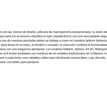
os de lujo, bolsos de diseño, artículos de marroquinería excepcionales: la visión d
ain para los accesorios equilibra el rigor arquitectónico con una sensualidad segu
 una de nuestras preciadas pieles se trabaja a mano en nuestros talleres italianos
 para llevar en la mano, al hombro o cruzado, la colección combina la funcionalid
diana con una elegancia atemporal. Los modelos Anthem, Sphynx, 64-83, Metropoli
er at 8 toman prestados sus nombres de los vestidos tradicionales de la Maison, l
iere a cada bolso unos detalles sutiles pero fácilmente reconocibles. Lujo discreto,
uario concebido para perdurar.