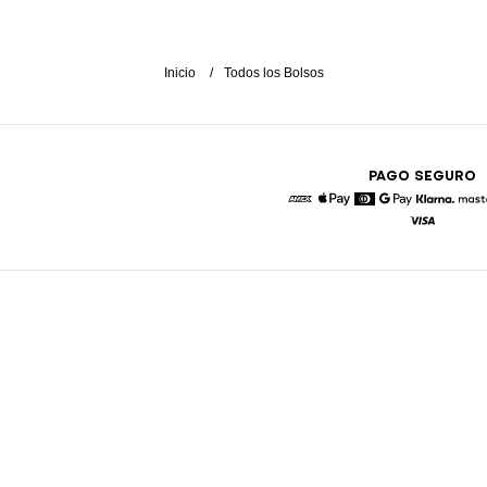
Inicio
Todos los Bolsos
PAGO SEGURO
American Express
Apple Pay
Diners
Google Pay
Klarna
Visa