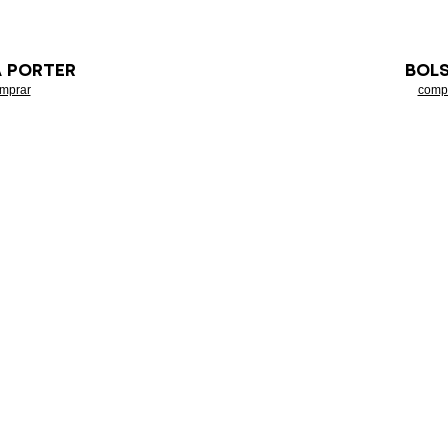
A PORTER
BOL
mprar
comp