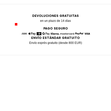
DEVOLUCIONES GRATUITAS
en un plazo de 14 días
PAGO SEGURO
ENVÍO ESTÁNDAR GRATUITO
American Express
Apple Pay
Diners
Google Pay
Klarna
Mastercard
Paypal
Visa
Envío exprés gratuito (desde 800 EUR)