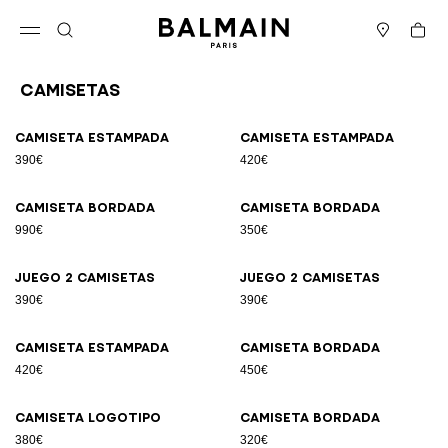
Ir directamente al contenido
Volver al principio
Cesta
Abrir el menú
Buscar
Boutiques
Camisetas
Resultados - 21 artículos
Página n.º1
Camiseta estampada
Camiseta estampada
390€
420€
Camiseta bordada
Camiseta bordada
990€
350€
Juego 2 camisetas
Juego 2 camisetas
390€
390€
Camiseta estampada
Camiseta bordada
420€
450€
Camiseta logotipo
Camiseta bordada
380€
320€