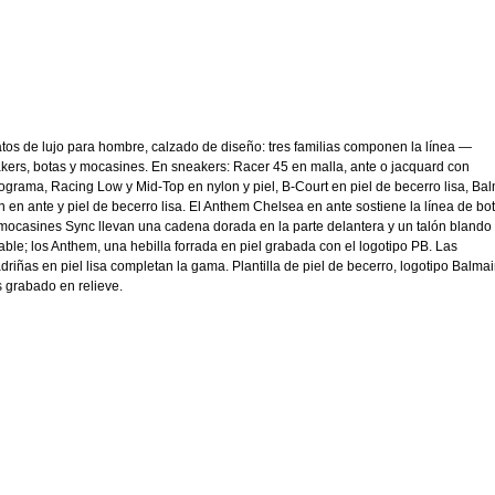
tos de lujo para hombre, calzado de diseño: tres familias componen la línea —
kers, botas y mocasines. En sneakers: Racer 45 en malla, ante o jacquard con
grama, Racing Low y Mid-Top en nylon y piel, B-Court en piel de becerro lisa, Ba
 en ante y piel de becerro lisa. El Anthem Chelsea en ante sostiene la línea de bot
mocasines Sync llevan una cadena dorada en la parte delantera y un talón blando
able; los Anthem, una hebilla forrada en piel grabada con el logotipo PB. Las
driñas en piel lisa completan la gama. Plantilla de piel de becerro, logotipo Balma
s grabado en relieve.