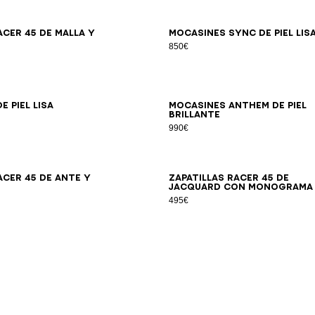
39
40
41
42
43
44
45
46
39
40
41
42
43
44
45
acer 45 de malla y
Mocasines Sync de piel lis
850€
39
40
41
42
43
44
45
46
39
40
41
42
43
44
45
e piel lisa
Mocasines Anthem de piel
brillante
990€
39
40
41
42
43
44
45
46
39
40
41
42
43
44
45
acer 45 de ante y
Zapatillas Racer 45 de
jacquard con monograma
495€