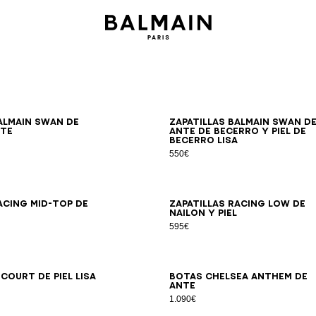
39
40
41
42
43
44
45
46
39
40
41
42
43
44
45
almain Swan de
Zapatillas Balmain Swan d
nte
ante de becerro y piel de
becerro lisa
550€
39
40
41
42
43
44
45
46
39
40
41
42
43
44
45
acing Mid-Top de
Zapatillas Racing Low de
nailon y piel
595€
40
41
42
43
44
45
46
47
39
40
41
42
43
44
45
-Court de piel lisa
Botas Chelsea Anthem de
ante
1.090€