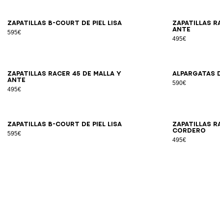
39
40
41
42
43
44
45
46
47
Zapatillas B-Court de piel lisa
Zapatillas R
ante
595€
495€
39
40
41
42
43
44
45
46
Zapatillas Racer 45 de malla y
Alpargatas d
ante
590€
495€
40
41
42
43
44
45
46
47
Zapatillas B-Court de piel lisa
Zapatillas R
cordero
595€
495€