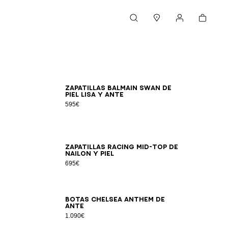
Cesta
Buscar
Boutiques
Mi cuenta
46
47
39
40
41
42
43
44
45
46
e
Zapatillas Balmain Swan de
piel lisa y ante
595€
46
39
40
41
42
43
44
45
46
Zapatillas Racing Mid-Top de
nailon y piel
695€
46
40
41
42
43
44
45
46
Botas Chelsea Anthem de
ante
1.090€