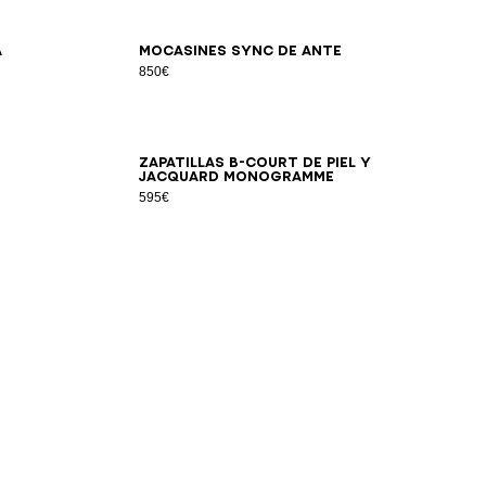
46
40
41
42
43
44
45
46
a
Mocasines Sync de ante
850€
46
40
41
42
43
44
45
46
47
Zapatillas B-Court de piel y
jacquard Monogramme
595€
46