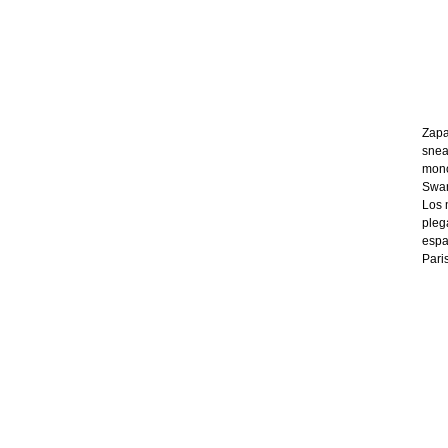
Zapa
snea
mono
Swan
Los 
pleg
espa
Pari