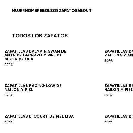
Ir directamente al contenido
Volver al principio
MUJER
HOMBRE
BOLSOS
ZAPATOS
ABOUT
Todos los Zapatos
Resultados - 23 artículos
Página n.º1
39
40
41
42
43
44
45
46
47
Zapatillas Balmain Swan de
Zapatillas B
ante de becerro y piel de
piel lisa y a
becerro lisa
595€
550€
39
40
41
42
43
44
45
46
Zapatillas Racing Low de
Zapatillas R
nailon y piel
nailon y piel
595€
695€
40
41
42
43
44
45
46
47
Zapatillas B-Court de piel lisa
Zapatillas B
595€
595€