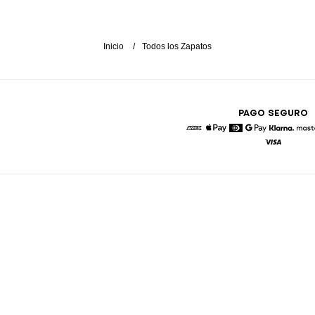
Inicio
Todos los Zapatos
PAGO SEGURO
American Express
Apple Pay
Diners
Google Pay
Klarna
Visa