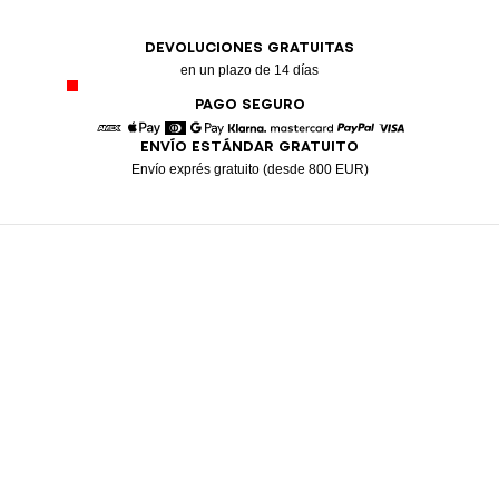
DEVOLUCIONES GRATUITAS
en un plazo de 14 días
PAGO SEGURO
ENVÍO ESTÁNDAR GRATUITO
American Express
Apple Pay
Diners
Google Pay
Klarna
Mastercard
Paypal
Visa
Envío exprés gratuito (desde 800 EUR)