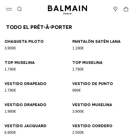
Ir directamente al contenido
Volver al principio
Cesta
Abrir el menú
Buscar
Boutiques
Todo el Prêt-à-porter
Resultados - 164 artículos
Página n.º1
Chaqueta piloto
Pantalón satén lana
3.900€
1.190€
Top muselina
Top muselina
1.790€
1.790€
Vestido drapeado
Vestido de punto
1.790€
990€
Vestido drapeado
Vestido muselina
1.990€
3.900€
Vestido jacquard
Vestido cordero
6.900€
2.500€