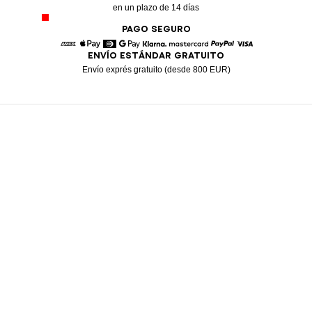
en un plazo de 14 días
PAGO SEGURO
ENVÍO ESTÁNDAR GRATUITO
American Express
Apple Pay
Diners
Google Pay
Klarna
Mastercard
Paypal
Visa
Envío exprés gratuito (desde 800 EUR)