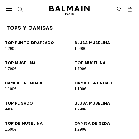
Ir directamente al contenido
Volver al principio
Cesta
Abrir el menú
Buscar
Boutiques
Tops Y Camisas
Resultados - 25 artículos
Página n.º1
Top punto drapeado
Blusa muselina
1.290€
1.990€
Top muselina
Top muselina
1.790€
1.790€
Camiseta encaje
Camiseta encaje
1.100€
1.100€
Top plisado
Blusa muselina
990€
1.990€
Top de muselina
Camisa de seda
1.690€
1.290€