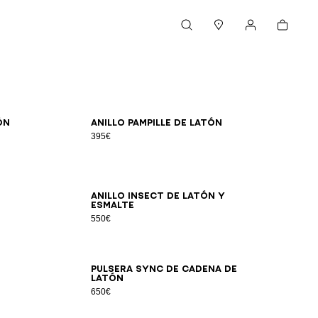
Cesta
Buscar
Boutiques
Mi cuenta
S
M
L
ón
Anillo Pampille de latón
395€
S
M
L
Anillo Insect de latón y
esmalte
550€
Pulsera Sync de cadena de
latón
650€