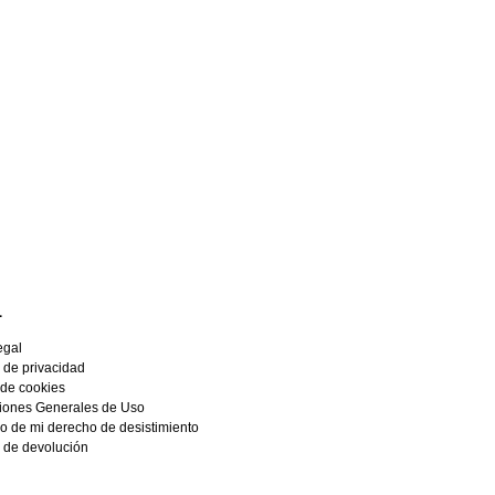
L
egal
a de privacidad
 de cookies
iones Generales de Uso
io de mi derecho de desistimiento
a de devolución