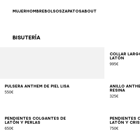
Ir directamente al contenido
Volver al principio
MUJER
HOMBRE
BOLSOS
ZAPATOS
ABOUT
Bisutería
Resultados - 12 artículos
Página n.º1
Collar largo
latón
995€
S
M
L
Pulsera Anthem de piel lisa
Anillo Anth
resina
550€
325€
Pendientes colgantes de
Pendientes 
latón y perlas
latón y cri
650€
750€