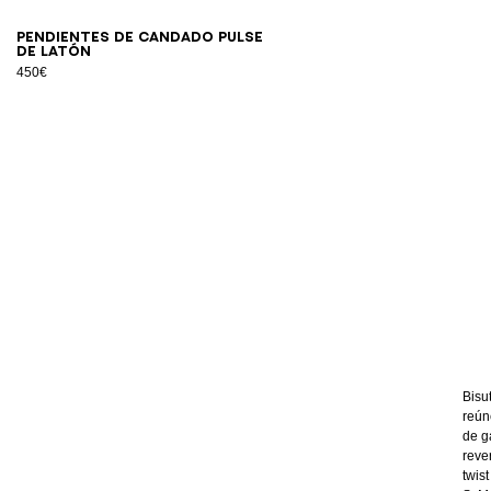
Pendientes de candado Pulse
de latón
450€
Bisu
reún
de g
reve
twis