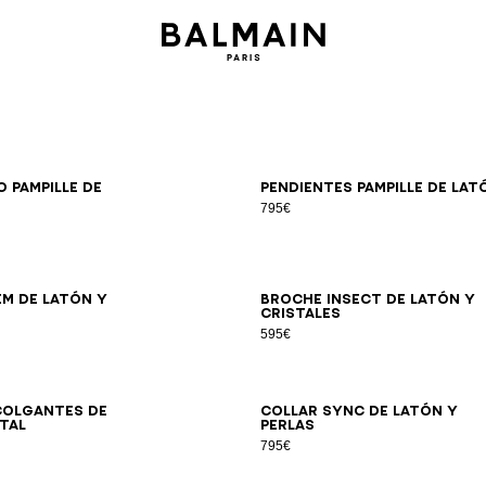
 Pampille de
Pendientes Pampille de lat
795€
S
M
L
em de latón y
Broche Insect de latón y
cristales
595€
colgantes de
Collar Sync de latón y
stal
perlas
795€