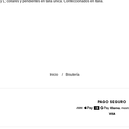
 y L; collares y pendientes en talla única. Confeccionados en Italia.
Inicio
Bisutería
PAGO SEGURO
American Express
Apple Pay
Diners
Google Pay
Klarna
Visa