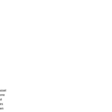
assel
erre
el
tes
 en