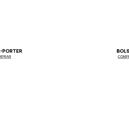
À-PORTER
BOL
MPRAR
COMP