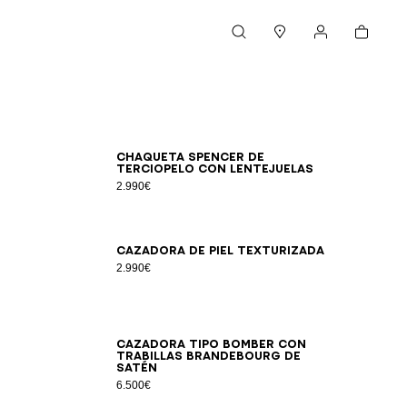
Cesta
Buscar
Boutiques
Mi cuenta
46
48
50
52
54
Chaqueta Spencer de
terciopelo con lentejuelas
2.990€
46
48
50
52
54
Cazadora de piel texturizada
2.990€
46
48
50
52
54
Cazadora tipo bomber con
trabillas brandebourg de
satén
6.500€