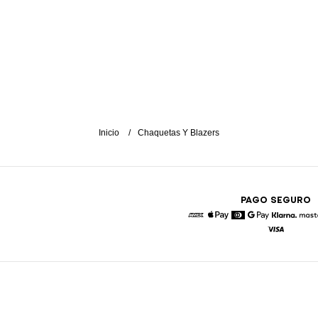
Inicio
Chaquetas Y Blazers
PAGO SEGURO
American Express
Apple Pay
Diners
Google Pay
Klarna
Visa