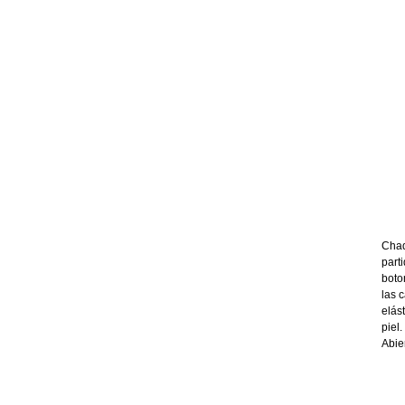
Chaq
part
boto
las 
elás
piel.
Abier