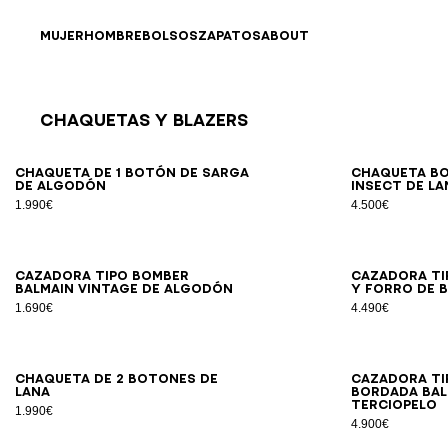
Ir directamente al contenido
Volver al principio
MUJER
HOMBRE
BOLSOS
ZAPATOS
ABOUT
Chaquetas Y Blazers
Resultados - 12 artículos
Página n.º1
46
48
50
52
54
56
Chaqueta de 1 botón de sarga
Chaqueta bo
de algodón
Insect de la
1.990€
4.500€
46
48
50
52
54
Cazadora tipo bomber
Cazadora ti
Balmain Vintage de algodón
y forro de 
1.690€
4.490€
46
48
50
52
54
Chaqueta de 2 botones de
Cazadora ti
lana
bordada Bal
terciopelo
1.990€
4.900€