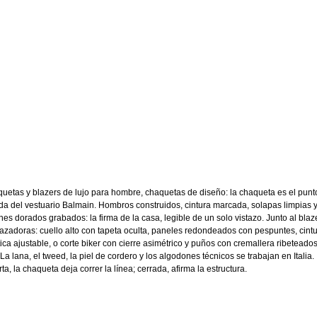
uetas y blazers de lujo para hombre, chaquetas de diseño: la chaqueta es el punt
ida del vestuario Balmain. Hombros construidos, cintura marcada, solapas limpias y
nes dorados grabados: la firma de la casa, legible de un solo vistazo. Junto al blaze
cazadoras: cuello alto con tapeta oculta, paneles redondeados con pespuntes, cint
tica ajustable, o corte biker con cierre asimétrico y puños con cremallera ribeteado
 La lana, el tweed, la piel de cordero y los algodones técnicos se trabajan en Italia.
ta, la chaqueta deja correr la línea; cerrada, afirma la estructura.