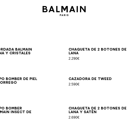
44
46
48
50
52
54
46
48
50
52
54
rdada Balmain
Chaqueta de 2 botones de
na y cristales
lana
2.290€
46
48
50
52
54
44
46
48
50
52
54
po bomber de piel
Cazadora de tweed
borrego
2.590€
46
48
50
52
54
44
46
48
50
52
54
po bomber
Chaqueta de 2 botones de
main Insect de
lana y satén
2.690€