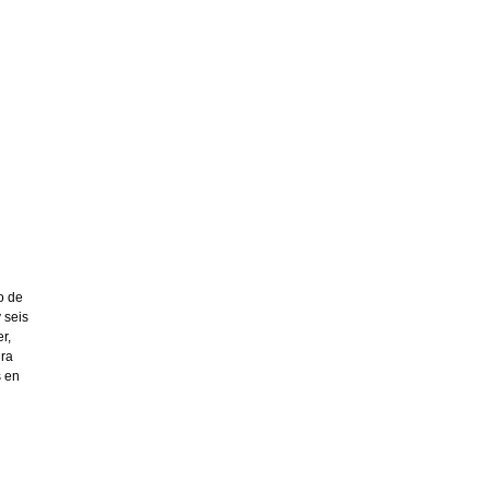
o de
 seis
r,
ura
s en