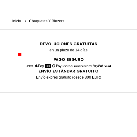
Inicio
Chaquetas Y Blazers
DEVOLUCIONES GRATUITAS
en un plazo de 14 días
PAGO SEGURO
ENVÍO ESTÁNDAR GRATUITO
American Express
Apple Pay
Diners
Google Pay
Klarna
Mastercard
Paypal
Visa
Envío exprés gratuito (desde 800 EUR)