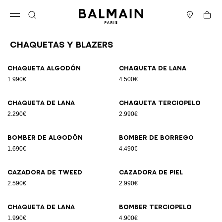
Ir directamente al contenido
Volver al principio
Cesta
Abrir el menú
Buscar
Boutiques
Chaquetas Y Blazers
Resultados - 12 artículos
Página n.º1
Chaqueta algodón
Chaqueta de lana
1.990€
4.500€
Chaqueta de lana
Chaqueta terciopelo
2.290€
2.990€
Bomber de algodón
Bomber de borrego
1.690€
4.490€
Cazadora de tweed
Cazadora de piel
2.590€
2.990€
Chaqueta de lana
Bomber terciopelo
1.990€
4.900€