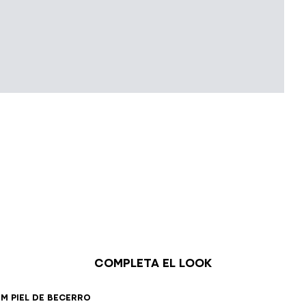
Completa el look
36
37
38
39
40
41
m piel de becerro