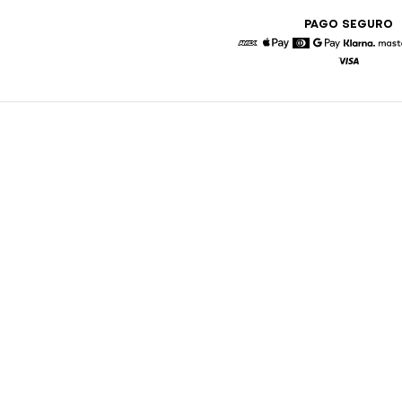
PAGO SEGURO
American Express
Apple Pay
Diners
Google Pay
Klarna
Visa