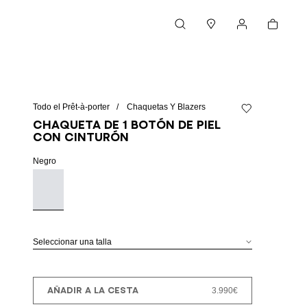
Cesta
Buscar
Boutiques
Mi cuenta
Todo el Prêt-à-porter
Chaquetas Y Blazers
Añadir a la lista 
Chaqueta de 1 botón de piel
con cinturón
Negro
Seleccionar una talla
AÑADIR A LA CESTA
3.990€