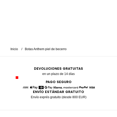
Inicio
Botas Anthem piel de becerro
DEVOLUCIONES GRATUITAS
en un plazo de 14 días
PAGO SEGURO
ENVÍO ESTÁNDAR GRATUITO
American Express
Apple Pay
Diners
Google Pay
Klarna
Mastercard
Paypal
Visa
Envío exprés gratuito (desde 800 EUR)