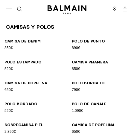
Ir directamente al contenido
Volver al principio
Cesta
Abrir el menú
Buscar
Boutiques
Camisas Y Polos
Resultados - 23 artículos
Página n.º1
Camisa de denim
Polo de punto
850€
890€
Polo estampado
Camisa pijamera
520€
850€
Camisa de popelina
Polo bordado
650€
790€
Polo bordado
Polo de canalé
520€
1.090€
Sobrecamisa piel
Camisa de popelina
2.890€
650€