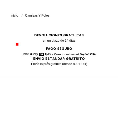
Inicio
Camisas Y Polos
DEVOLUCIONES GRATUITAS
en un plazo de 14 días
PAGO SEGURO
ENVÍO ESTÁNDAR GRATUITO
American Express
Apple Pay
Diners
Google Pay
Klarna
Mastercard
Paypal
Visa
Envío exprés gratuito (desde 800 EUR)