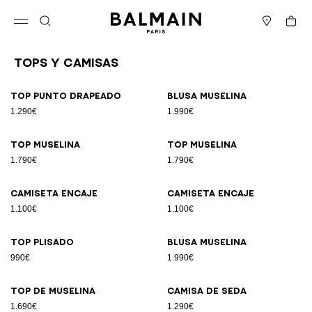
Ir directamente al contenido
Volver al principio
Cesta
Abrir el menú
Buscar
Boutiques
Tops Y Camisas
Resultados - 26 artículos
Página n.º1
Top punto drapeado
Blusa muselina
1.290€
1.990€
Top muselina
Top muselina
1.790€
1.790€
Camiseta encaje
Camiseta encaje
1.100€
1.100€
Top plisado
Blusa muselina
990€
1.990€
Top de muselina
Camisa de seda
1.690€
1.290€