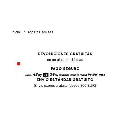
Inicio
Tops Y Camisas
DEVOLUCIONES GRATUITAS
en un plazo de 14 días
PAGO SEGURO
ENVÍO ESTÁNDAR GRATUITO
American Express
Apple Pay
Diners
Google Pay
Klarna
Mastercard
Paypal
Visa
Envío exprés gratuito (desde 800 EUR)