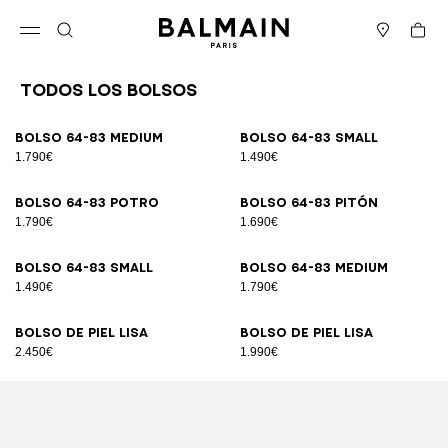
Ir directamente al contenido
Volver al principio
Cesta
Abrir el menú
Buscar
Boutiques
Todos los Bolsos
Resultados - 89 artículos
Página n.º1
Bolso 64-83 Medium
Bolso 64-83 Small
1.790€
1.490€
Bolso 64-83 potro
Bolso 64-83 pitón
1.790€
1.690€
Bolso 64-83 Small
Bolso 64-83 Medium
1.490€
1.790€
Bolso de piel lisa
Bolso de piel lisa
2.450€
1.990€