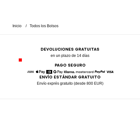
Inicio
Todos los Bolsos
DEVOLUCIONES GRATUITAS
en un plazo de 14 días
PAGO SEGURO
ENVÍO ESTÁNDAR GRATUITO
American Express
Apple Pay
Diners
Google Pay
Klarna
Mastercard
Paypal
Visa
Envío exprés gratuito (desde 800 EUR)