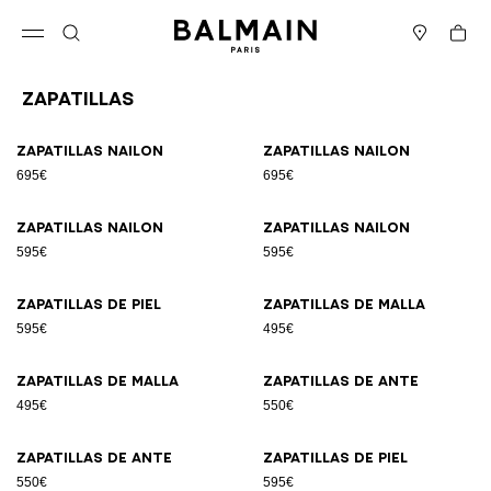
Ir directamente al contenido
Volver al principio
Cesta
Abrir el menú
Buscar
Boutiques
Zapatillas
Resultados - 17 artículos
Página n.º1
Zapatillas nailon
Zapatillas nailon
695€
695€
Zapatillas nailon
Zapatillas nailon
595€
595€
Zapatillas de piel
Zapatillas de malla
595€
495€
Zapatillas de malla
Zapatillas de ante
495€
550€
Zapatillas de ante
Zapatillas de piel
550€
595€