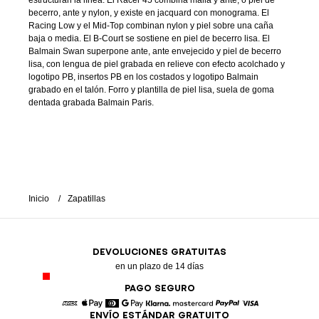
estructuran la línea. El Racer 45 combina malla y ante, o piel de
becerro, ante y nylon, y existe en jacquard con monograma. El
Racing Low y el Mid-Top combinan nylon y piel sobre una caña
baja o media. El B-Court se sostiene en piel de becerro lisa. El
Balmain Swan superpone ante, ante envejecido y piel de becerro
lisa, con lengua de piel grabada en relieve con efecto acolchado y
logotipo PB, insertos PB en los costados y logotipo Balmain
grabado en el talón. Forro y plantilla de piel lisa, suela de goma
dentada grabada Balmain Paris.
Inicio
Zapatillas
DEVOLUCIONES GRATUITAS
en un plazo de 14 días
PAGO SEGURO
ENVÍO ESTÁNDAR GRATUITO
American Express
Apple Pay
Diners
Google Pay
Klarna
Mastercard
Paypal
Visa