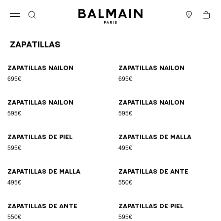
Ir directamente al contenido
Volver al principio
Cesta
Abrir el menú
Buscar
Boutiques
Zapatillas
Resultados - 17 artículos
Página n.º1
Zapatillas nailon
Zapatillas nailon
695€
695€
Zapatillas nailon
Zapatillas nailon
595€
595€
Zapatillas de piel
Zapatillas de malla
595€
495€
Zapatillas de malla
Zapatillas de ante
495€
550€
Zapatillas de ante
Zapatillas de piel
550€
595€