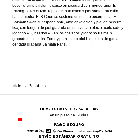
estructuran la línea. El Racer 45 combina malla y ante, o piel de
becerro, ante y nylon, y existe en jacquard con monograma. El
Racing Low y el Mid-Top combinan nylon y piel sobre una caña
baja o media. El B-Court se sostiene en piel de becerro lisa. El
Balmain Swan superpone ante, ante envejecido y piel de becerro
lisa, con lengua de piel grabada en relieve con efecto acolchado y
logotipo PB, insertos PB en los costados y logotipo Balmain
grabado en el talón. Forro y plantilla de piel lisa, suela de goma
dentada grabada Balmain Paris.
Inicio
Zapatillas
DEVOLUCIONES GRATUITAS
en un plazo de 14 días
PAGO SEGURO
ENVÍO ESTÁNDAR GRATUITO
American Express
Apple Pay
Diners
Google Pay
Klarna
Mastercard
Paypal
Visa