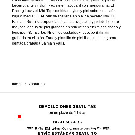
estructuran la línea. El Racer 45 combina malla y ante, o piel de
becerro, ante y nylon, y existe en jacquard con monograma. El
Racing Low y el Mid-Top combinan nylon y piel sobre una caña
baja o media. El B-Court se sostiene en piel de becerro lisa. El
Balmain Swan superpone ante, ante envejecido y piel de becerro
lisa, con lengua de piel grabada en relieve con efecto acolchado y
logotipo PB, insertos PB en los costados y logotipo Balmain
grabado en el talón. Forro y plantilla de piel lisa, suela de goma
dentada grabada Balmain Paris.
Inicio
Zapatillas
DEVOLUCIONES GRATUITAS
en un plazo de 14 días
PAGO SEGURO
ENVÍO ESTÁNDAR GRATUITO
American Express
Apple Pay
Diners
Google Pay
Klarna
Mastercard
Paypal
Visa