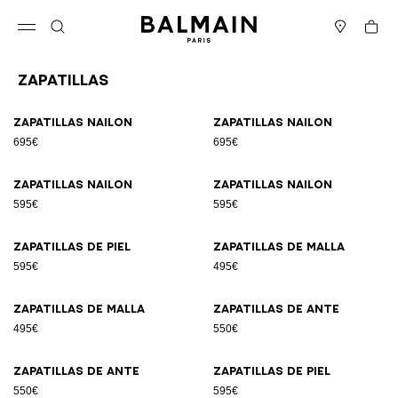
Ir directamente al contenido
Volver al principio
Cesta
Abrir el menú
Buscar
Boutiques
Zapatillas
Resultados - 17 artículos
Página n.º1
Zapatillas nailon
Zapatillas nailon
695€
695€
Zapatillas nailon
Zapatillas nailon
595€
595€
Zapatillas de piel
Zapatillas de malla
595€
495€
Zapatillas de malla
Zapatillas de ante
495€
550€
Zapatillas de ante
Zapatillas de piel
550€
595€