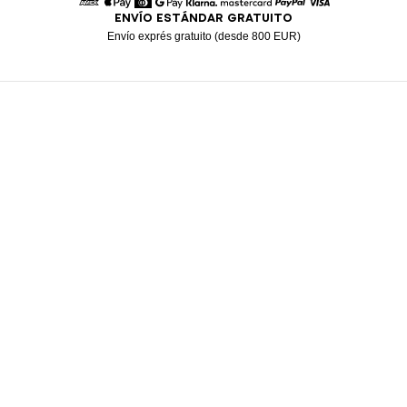
ENVÍO ESTÁNDAR GRATUITO
American Express
Apple Pay
Diners
Google Pay
Klarna
Mastercard
Paypal
Visa
Envío exprés gratuito (desde 800 EUR)