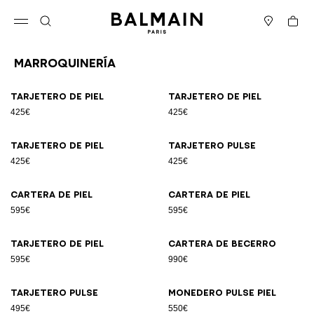
Ir directamente al contenido
Volver al principio
Cesta
Abrir el menú
Buscar
Boutiques
Marroquinería
Resultados - 12 artículos
Página n.º1
Tarjetero de piel
Tarjetero de piel
425€
425€
Tarjetero de piel
Tarjetero Pulse
425€
425€
Cartera de piel
Cartera de piel
595€
595€
Tarjetero de piel
Cartera de becerro
595€
990€
Tarjetero Pulse
Monedero Pulse piel
495€
550€