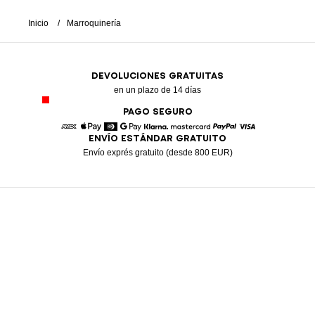
Inicio
Marroquinería
DEVOLUCIONES GRATUITAS
en un plazo de 14 días
PAGO SEGURO
ENVÍO ESTÁNDAR GRATUITO
American Express
Apple Pay
Diners
Google Pay
Klarna
Mastercard
Paypal
Visa
Envío exprés gratuito (desde 800 EUR)