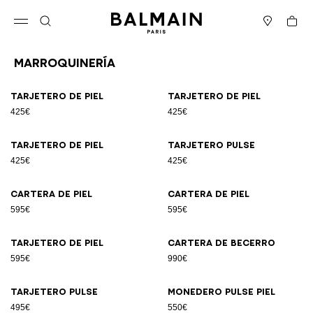
Ir directamente al contenido
Volver al principio
Cesta
Abrir el menú
Buscar
Boutiques
Marroquinería
Resultados - 12 artículos
Página n.º1
Tarjetero de piel
Tarjetero de piel
425€
425€
Tarjetero de piel
Tarjetero Pulse
425€
425€
Cartera de piel
Cartera de piel
595€
595€
Tarjetero de piel
Cartera de becerro
595€
990€
Tarjetero Pulse
Monedero Pulse piel
495€
550€