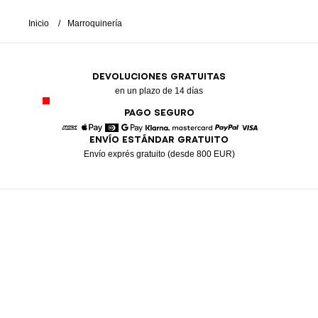
Inicio
Marroquinería
DEVOLUCIONES GRATUITAS
en un plazo de 14 días
PAGO SEGURO
ENVÍO ESTÁNDAR GRATUITO
American Express
Apple Pay
Diners
Google Pay
Klarna
Mastercard
Paypal
Visa
Envío exprés gratuito (desde 800 EUR)