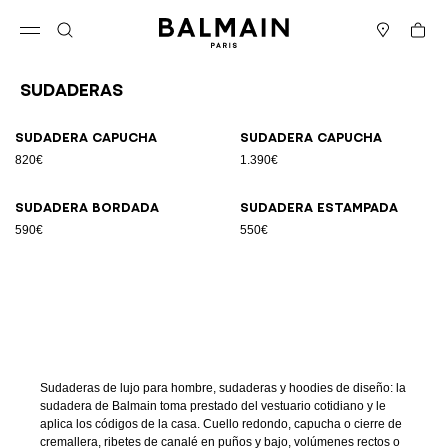
Ir directamente al contenido
Volver al principio
Cesta
Abrir el menú
Buscar
Boutiques
Sudaderas
Resultados - 4 artículos
Página n.º1
Sudadera capucha
Sudadera capucha
820€
1.390€
Sudadera bordada
Sudadera estampada
590€
550€
Sudaderas de lujo para hombre, sudaderas y hoodies de diseño: la
sudadera de Balmain toma prestado del vestuario cotidiano y le
aplica los códigos de la casa. Cuello redondo, capucha o cierre de
cremallera, ribetes de canalé en puños y bajo, volúmenes rectos o