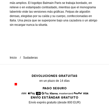
más amplios. El logotipo Balmain Paris se trabaja bordado, en
relieve o en estampado contrastado, mientras que el monograma
laberinto viste las versiones más gráficas. Felpas de algodón
densas, elegidas por su caída y su cuerpo, confeccionadas en
Italia. Una pieza que se superpone bajo una cazadora o un abrigo
sin recargar nunca la silueta.
Inicio
Sudaderas
DEVOLUCIONES GRATUITAS
en un plazo de 14 días
PAGO SEGURO
ENVÍO ESTÁNDAR GRATUITO
American Express
Apple Pay
Diners
Google Pay
Klarna
Mastercard
Paypal
Visa
Envío exprés gratuito (desde 800 EUR)