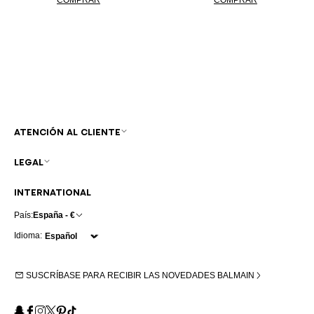
ATENCIÓN AL CLIENTE
LEGAL
INTERNATIONAL
País:
España - €
Idioma:
SUSCRÍBASE PARA RECIBIR LAS NOVEDADES BALMAIN
Snapchat
Facebook
Instagram
X
Pinterest
TikTok