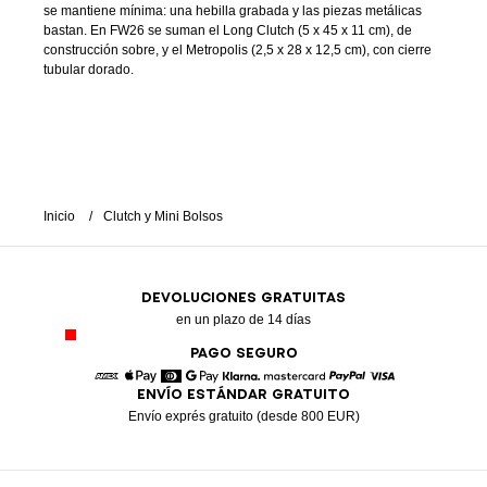
se mantiene mínima: una hebilla grabada y las piezas metálicas
bastan. En FW26 se suman el Long Clutch (5 x 45 x 11 cm), de
construcción sobre, y el Metropolis (2,5 x 28 x 12,5 cm), con cierre
tubular dorado.
Inicio
Clutch y Mini Bolsos
DEVOLUCIONES GRATUITAS
en un plazo de 14 días
PAGO SEGURO
ENVÍO ESTÁNDAR GRATUITO
American Express
Apple Pay
Diners
Google Pay
Klarna
Mastercard
Paypal
Visa
Envío exprés gratuito (desde 800 EUR)