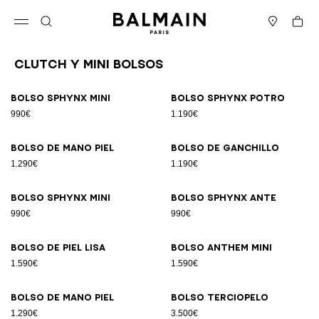
Ir directamente al contenido
Volver al principio
Cesta
Abrir el menú
Buscar
Boutiques
Clutch y Mini Bolsos
Resultados - 27 artículos
Página n.º1
Bolso SPHYNX Mini
Bolso SPHYNX potro
990€
1.190€
Bolso de mano piel
Bolso de ganchillo
1.290€
1.190€
Bolso SPHYNX Mini
Bolso SPHYNX ante
990€
990€
Bolso de piel lisa
Bolso ANTHEM Mini
1.590€
1.590€
Bolso de mano piel
Bolso terciopelo
1.290€
3.500€