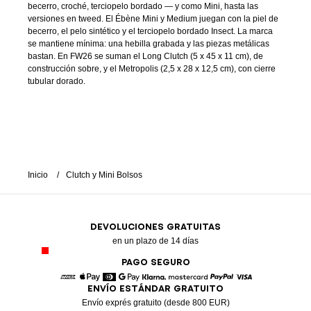
becerro, croché, terciopelo bordado — y como Mini, hasta las
versiones en tweed. El Ébène Mini y Medium juegan con la piel de
becerro, el pelo sintético y el terciopelo bordado Insect. La marca
se mantiene mínima: una hebilla grabada y las piezas metálicas
bastan. En FW26 se suman el Long Clutch (5 x 45 x 11 cm), de
construcción sobre, y el Metropolis (2,5 x 28 x 12,5 cm), con cierre
tubular dorado.
Inicio
Clutch y Mini Bolsos
DEVOLUCIONES GRATUITAS
en un plazo de 14 días
PAGO SEGURO
ENVÍO ESTÁNDAR GRATUITO
American Express
Apple Pay
Diners
Google Pay
Klarna
Mastercard
Paypal
Visa
Envío exprés gratuito (desde 800 EUR)