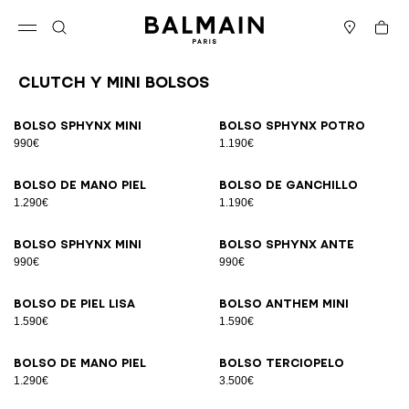
Ir directamente al contenido
Volver al principio
Cesta
Abrir el menú
Buscar
Boutiques
Clutch y Mini Bolsos
Resultados - 27 artículos
Página n.º1
Bolso SPHYNX Mini
Bolso SPHYNX potro
990€
1.190€
Bolso de mano piel
Bolso de ganchillo
1.290€
1.190€
Bolso SPHYNX Mini
Bolso SPHYNX ante
990€
990€
Bolso de piel lisa
Bolso ANTHEM Mini
1.590€
1.590€
Bolso de mano piel
Bolso terciopelo
1.290€
3.500€