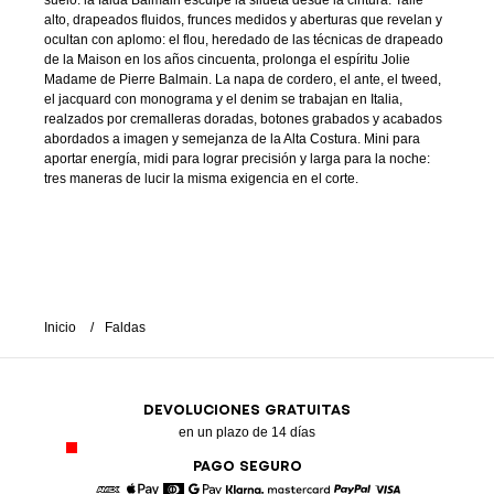
suelo: la falda Balmain esculpe la silueta desde la cintura. Talle
alto, drapeados fluidos, frunces medidos y aberturas que revelan y
ocultan con aplomo: el flou, heredado de las técnicas de drapeado
de la Maison en los años cincuenta, prolonga el espíritu Jolie
Madame de Pierre Balmain. La napa de cordero, el ante, el tweed,
el jacquard con monograma y el denim se trabajan en Italia,
realzados por cremalleras doradas, botones grabados y acabados
abordados a imagen y semejanza de la Alta Costura. Mini para
aportar energía, midi para lograr precisión y larga para la noche:
tres maneras de lucir la misma exigencia en el corte.
Inicio
Faldas
DEVOLUCIONES GRATUITAS
en un plazo de 14 días
PAGO SEGURO