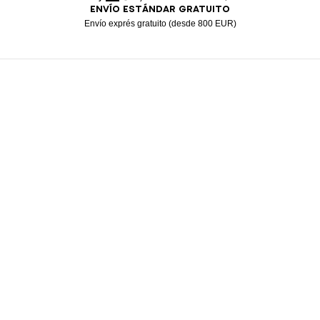
ENVÍO ESTÁNDAR GRATUITO
American Express
Apple Pay
Diners
Google Pay
Klarna
Mastercard
Paypal
Visa
Envío exprés gratuito (desde 800 EUR)