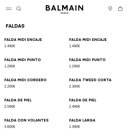
Ir directamente al contenido
Volver al principio
Cesta
Abrir el menú
Buscar
Boutiques
Faldas
Resultados - 18 artículos
Página n.º1
Falda midi encaje
Falda midi encaje
1.490€
1.490€
Falda midi punto
Falda midi punto
1.290€
1.290€
Falda midi cordero
Falda tweed corta
2.200€
2.300€
Falda de piel
Falda de piel
2.590€
2.490€
Falda con volantes
Falda larga
3.600€
1.390€