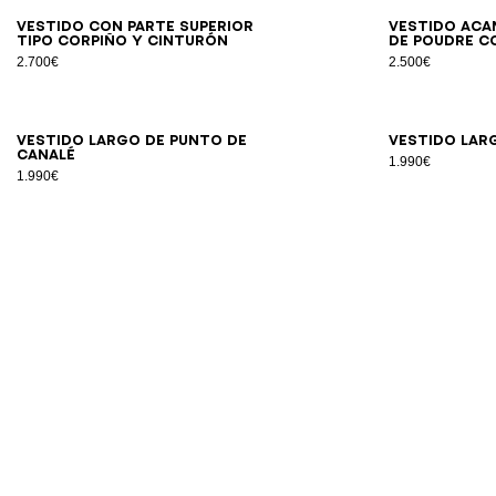
34
36
38
40
42
44
Vestido con parte superior
Vestido aca
tipo corpiño y cinturón
de poudre c
2.700€
2.500€
34
36
38
40
42
Vestido largo de punto de
Vestido lar
canalé
1.990€
1.990€