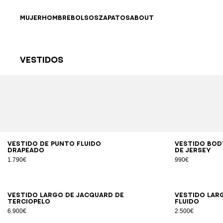
Ir directamente al contenido
Volver al principio
MUJER
HOMBRE
BOLSOS
ZAPATOS
ABOUT
Vestidos
Resultados - 40 artículos
Página n.º1
34
36
38
40
42
Vestido de punto fluido
Vestido bo
drapeado
de jersey
1.790€
990€
34
36
38
40
Vestido largo de jacquard de
Vestido lar
terciopelo
fluido
6.900€
2.500€