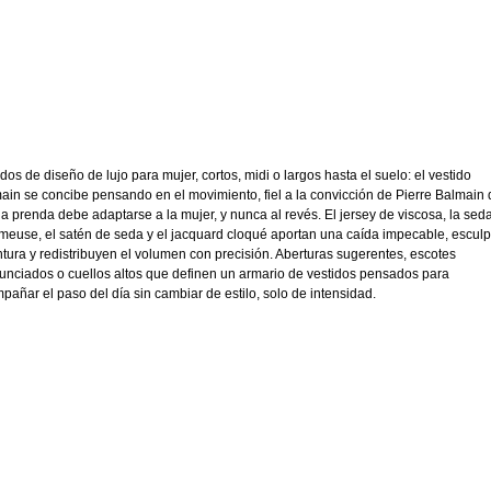
idos de diseño de lujo para mujer, cortos, midi o largos hasta el suelo: el vestido
ain se concibe pensando en el movimiento, fiel a la convicción de Pierre Balmain 
la prenda debe adaptarse a la mujer, y nunca al revés. El jersey de viscosa, la sed
meuse, el satén de seda y el jacquard cloqué aportan una caída impecable, escul
intura y redistribuyen el volumen con precisión. Aberturas sugerentes, escotes
unciados o cuellos altos que definen un armario de vestidos pensados para
pañar el paso del día sin cambiar de estilo, solo de intensidad.