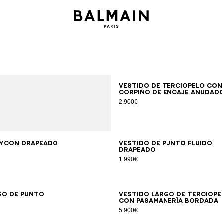
34
36
38
40
Vestido de terciopelo con
corpiño de encaje anudad
2.900€
XS
S
M
L
XL
34
36
38
40
42
dycon drapeado
Vestido de punto fluido
drapeado
1.990€
34
36
38
40
42
34
36
38
40
42
go de punto
Vestido largo de terciope
con pasamanería bordada
5.900€