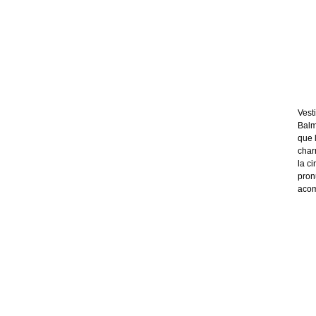
Vest
Balm
que 
char
la c
pron
acom