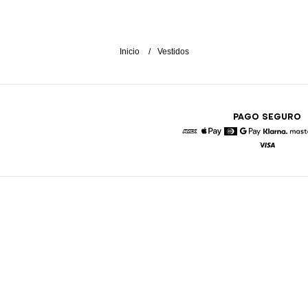
Inicio
Vestidos
PAGO SEGURO
American Express
Apple Pay
Diners
Google Pay
Klarna
Visa