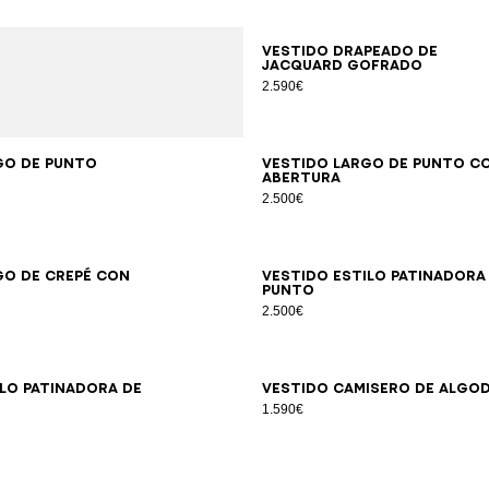
34
36
38
40
42
Vestido drapeado de
jacquard gofrado
2.590€
34
38
42
34
36
38
40
42
44
46
go de punto
Vestido largo de punto c
abertura
2.500€
34
36
38
40
42
44
46
34
36
38
40
42
go de crepé con
Vestido estilo patinadora
punto
2.500€
34
36
38
40
42
34
36
38
40
42
44
46
ilo patinadora de
Vestido camisero de algo
1.590€