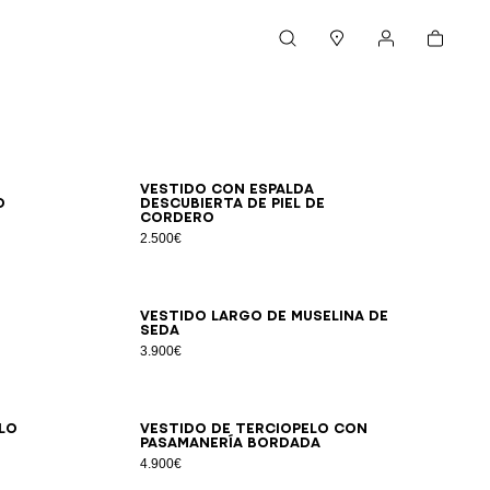
Cesta
Buscar
Boutiques
Mi cuenta
34
36
38
40
42
Vestido con espalda
o
descubierta de piel de
cordero
2.500€
34
36
38
40
42
Vestido largo de muselina de
seda
3.900€
34
36
38
40
42
lo
Vestido de terciopelo con
pasamanería bordada
4.900€