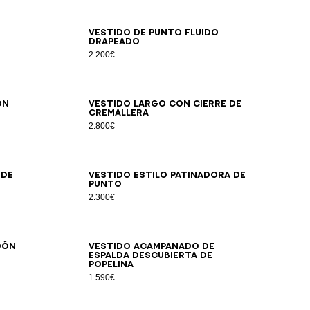
34
36
38
40
42
Vestido de punto fluido
drapeado
2.200€
36
38
40
on
Vestido largo con cierre de
cremallera
2.800€
34
36
38
40
42
 de
Vestido estilo patinadora de
punto
2.300€
34
36
38
40
42
44
46
dón
Vestido acampanado de
espalda descubierta de
popelina
1.590€