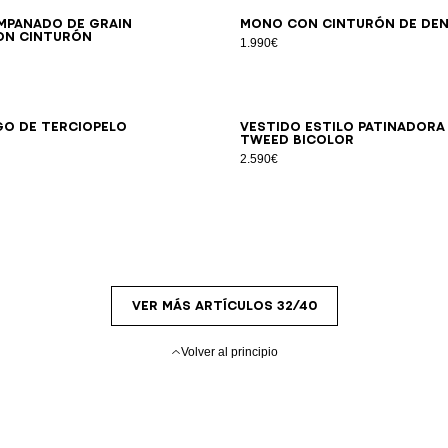
34
36
38
40
42
44
46
34
36
38
40
42
44
46
mpanado de grain
Mono con cinturón de den
on cinturón
1.990€
S
M
L
34
36
38
40
42
go de terciopelo
Vestido estilo patinadora
tweed bicolor
2.590€
VER MÁS ARTÍCULOS 32/40
Volver al principio