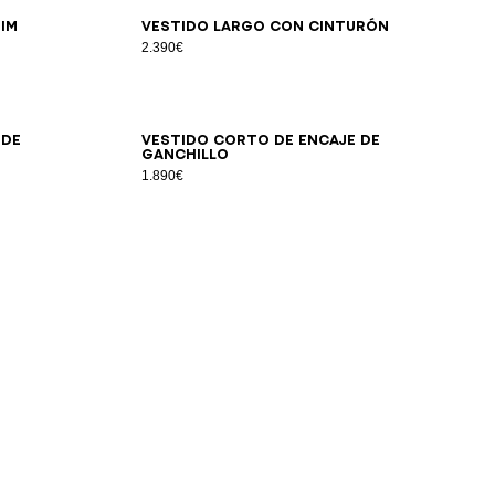
34
36
38
40
42
44
im
Vestido largo con cinturón
2.390€
34
36
38
40
42
 de
Vestido corto de encaje de
ganchillo
1.890€