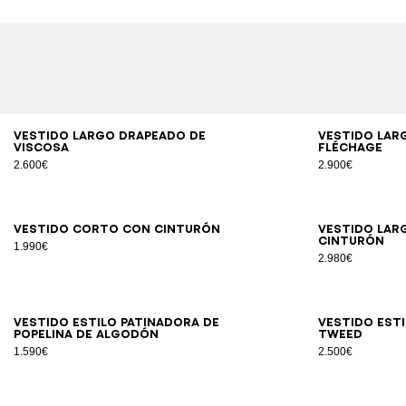
34
36
38
40
42
Vestido largo drapeado de
Vestido lar
viscosa
Fléchage
2.600€
2.900€
34
36
38
40
42
Vestido corto con cinturón
Vestido lar
cinturón
1.990€
2.980€
34
36
38
40
42
44
Vestido estilo patinadora de
Vestido est
popelina de algodón
tweed
1.590€
2.500€