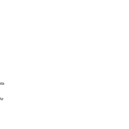
sta
Air