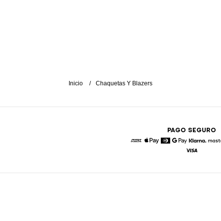
Inicio
Chaquetas Y Blazers
PAGO SEGURO
American Express
Apple Pay
Diners
Google Pay
Klarna
Visa