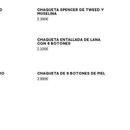
34
36
38
40
42
44
d
Chaqueta Spencer de tweed y
muselina
2.390€
34
36
38
40
42
44
46
Chaqueta entallada de lana
con 6 botones
2.100€
34
36
38
40
42
ro
Chaqueta de 6 botones de piel
3.990€