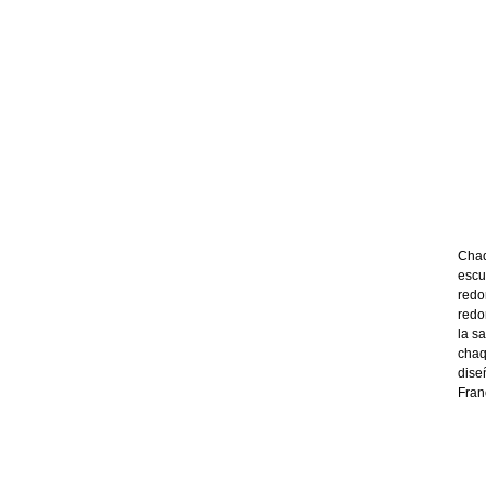
Chaq
escu
redo
redo
la s
chaq
dise
Fran