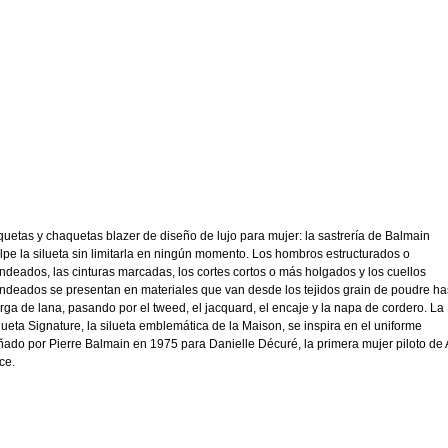
uetas y chaquetas blazer de diseño de lujo para mujer: la sastrería de Balmain
lpe la silueta sin limitarla en ningún momento. Los hombros estructurados o
ndeados, las cinturas marcadas, los cortes cortos o más holgados y los cuellos
ndeados se presentan en materiales que van desde los tejidos grain de poudre ha
arga de lana, pasando por el tweed, el jacquard, el encaje y la napa de cordero. La
ueta Signature, la silueta emblemática de la Maison, se inspira en el uniforme
ñado por Pierre Balmain en 1975 para Danielle Décuré, la primera mujer piloto de 
ce.