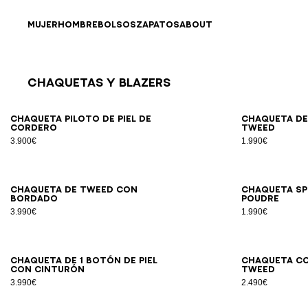
Ir directamente al contenido
Volver al principio
MUJER
HOMBRE
BOLSOS
ZAPATOS
ABOUT
Chaquetas Y Blazers
Resultados - 25 artículos
Página n.º1
34
36
38
40
42
Chaqueta piloto de piel de
Chaqueta de
cordero
tweed
3.900€
1.990€
34
36
38
40
42
Chaqueta de tweed con
Chaqueta Sp
bordado
poudre
3.990€
1.990€
34
36
38
40
42
44
46
Chaqueta de 1 botón de piel
Chaqueta co
con cinturón
tweed
3.990€
2.490€