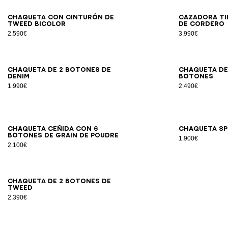
34
36
38
40
42
Chaqueta con cinturón de
Cazadora ti
tweed bicolor
de cordero
2.590€
3.990€
34
36
38
40
42
44
Chaqueta de 2 botones de
Chaqueta de
denim
botones
1.990€
2.490€
34
36
38
40
42
44
46
Chaqueta ceñida con 6
Chaqueta Sp
botones de grain de poudre
1.900€
2.100€
34
36
38
40
42
44
Chaqueta de 2 botones de
tweed
2.390€