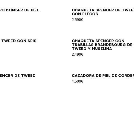
34
36
38
40
42
34
36
38
40
42
44
po bomber de piel
Chaqueta Spencer de twee
con flecos
2.590€
34
36
38
40
42
44
46
34
36
38
40
42
 tweed con seis
Chaqueta Spencer con
trabillas brandebourg de
tweed y muselina
2.490€
34
36
38
40
42
34
36
38
40
encer de tweed
Cazadora de piel de corde
4.500€