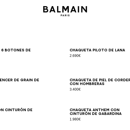
34
36
38
40
42
34
36
38
40
42
 6 botones de
Chaqueta piloto de lana
2.690€
34
36
38
40
42
44
34
36
38
40
42
encer de grain de
Chaqueta de piel de corde
con hombreras
3.400€
34
36
38
40
42
44
34
36
38
40
42
44
46
n cinturón de
Chaqueta Anthem con
cinturón de gabardina
1.980€