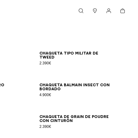
Cesta
Buscar
Boutiques
Mi cuenta
34
36
38
40
42
Chaqueta tipo militar de
tweed
2.390€
34
36
38
40
42
ro
Chaqueta Balmain Insect con
bordado
4.900€
34
36
38
40
42
44
46
Chaqueta de grain de poudre
con cinturón
2.390€