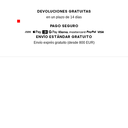
DEVOLUCIONES GRATUITAS
en un plazo de 14 días
PAGO SEGURO
ENVÍO ESTÁNDAR GRATUITO
American Express
Apple Pay
Diners
Google Pay
Klarna
Mastercard
Paypal
Visa
Envío exprés gratuito (desde 800 EUR)