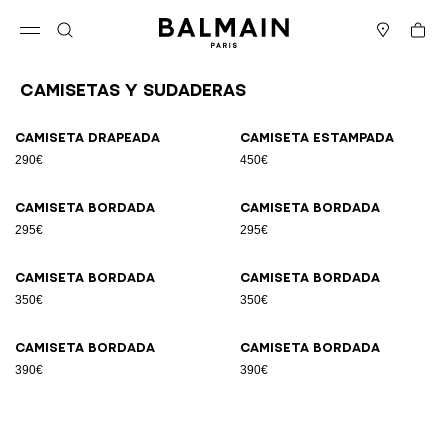
Ir directamente al contenido
Volver al principio
Cesta
Abrir el menú
Buscar
Boutiques
Camisetas y sudaderas
Resultados - 8 artículos
Página n.º1
Camiseta drapeada
Camiseta estampada
290€
450€
Camiseta bordada
Camiseta bordada
295€
295€
Camiseta bordada
Camiseta bordada
350€
350€
Camiseta bordada
Camiseta bordada
390€
390€