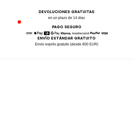
DEVOLUCIONES GRATUITAS
en un plazo de 14 días
PAGO SEGURO
ENVÍO ESTÁNDAR GRATUITO
American Express
Apple Pay
Diners
Google Pay
Klarna
Mastercard
Paypal
Visa
Envío exprés gratuito (desde 800 EUR)