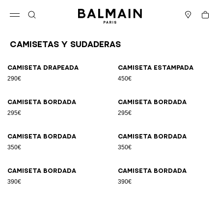
Ir directamente al contenido
Volver al principio
Cesta
Abrir el menú
Buscar
Boutiques
Camisetas y sudaderas
Resultados - 8 artículos
Página n.º1
Camiseta drapeada
Camiseta estampada
290€
450€
Camiseta bordada
Camiseta bordada
295€
295€
Camiseta bordada
Camiseta bordada
350€
350€
Camiseta bordada
Camiseta bordada
390€
390€