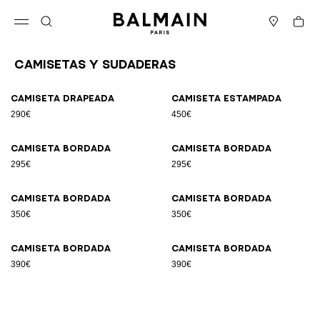
Ir directamente al contenido
Volver al principio
Cesta
Abrir el menú
Buscar
Boutiques
Camisetas y sudaderas
Resultados - 8 artículos
Página n.º1
Camiseta drapeada
Camiseta estampada
290€
450€
Camiseta bordada
Camiseta bordada
295€
295€
Camiseta bordada
Camiseta bordada
350€
350€
Camiseta bordada
Camiseta bordada
390€
390€