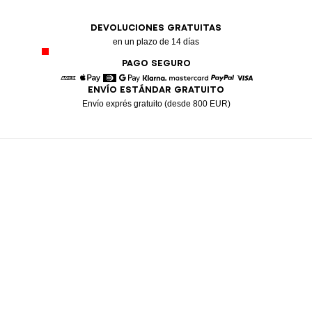
DEVOLUCIONES GRATUITAS
en un plazo de 14 días
PAGO SEGURO
ENVÍO ESTÁNDAR GRATUITO
American Express
Apple Pay
Diners
Google Pay
Klarna
Mastercard
Paypal
Visa
Envío exprés gratuito (desde 800 EUR)