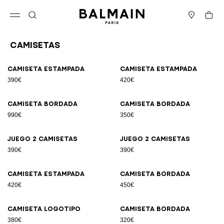
Ir directamente al contenido
Volver al principio
Cesta
Abrir el menú
Buscar
Boutiques
Camisetas
Resultados - 21 artículos
Página n.º1
Camiseta estampada
Camiseta estampada
390€
420€
Camiseta bordada
Camiseta bordada
990€
350€
Juego 2 camisetas
Juego 2 camisetas
390€
390€
Camiseta estampada
Camiseta bordada
420€
450€
Camiseta logotipo
Camiseta bordada
380€
320€