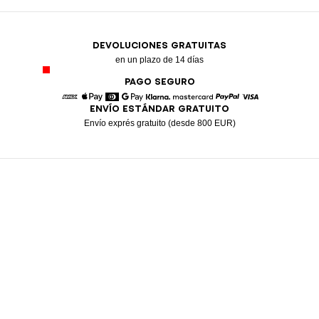
DEVOLUCIONES GRATUITAS
en un plazo de 14 días
PAGO SEGURO
ENVÍO ESTÁNDAR GRATUITO
American Express
Apple Pay
Diners
Google Pay
Klarna
Mastercard
Paypal
Visa
Envío exprés gratuito (desde 800 EUR)