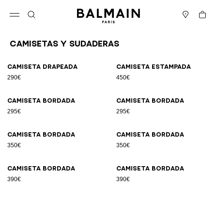
Ir directamente al contenido
Volver al principio
Cesta
Abrir el menú
Buscar
Boutiques
Camisetas y sudaderas
Resultados - 8 artículos
Página n.º1
Camiseta drapeada
Camiseta estampada
290€
450€
Camiseta bordada
Camiseta bordada
295€
295€
Camiseta bordada
Camiseta bordada
350€
350€
Camiseta bordada
Camiseta bordada
390€
390€