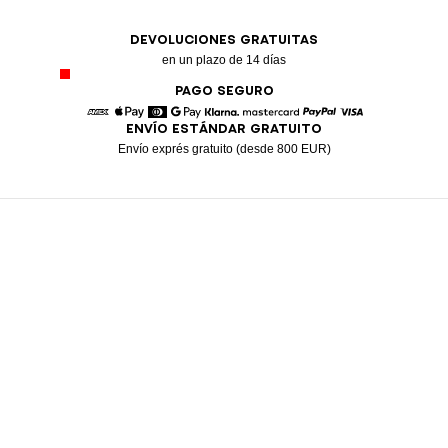
DEVOLUCIONES GRATUITAS
en un plazo de 14 días
PAGO SEGURO
ENVÍO ESTÁNDAR GRATUITO
American Express
Apple Pay
Diners
Google Pay
Klarna
Mastercard
Paypal
Visa
Envío exprés gratuito (desde 800 EUR)