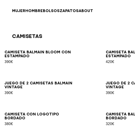
Ir directamente al contenido
Volver al principio
MUJER
HOMBRE
BOLSOS
ZAPATOS
ABOUT
Camisetas
Resultados - 21 artículos
Página n.º1
XS
S
M
L
XL
2XL
3XL
Camiseta Balmain Bloom con
Camiseta Ba
estampado
estampado
390€
420€
XS
S
M
L
XL
2XL
3XL
Juego de 2 camisetas Balmain
Juego de 2 c
Vintage
Vintage
390€
390€
XS
S
M
L
XL
2XL
3XL
Camiseta con logotipo
Camiseta Ba
bordado
bordado
380€
320€