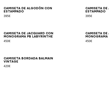
XS
S
M
L
XL
2XL
3XL
Camiseta de algodón con
Camiseta de
estampado
estampado
395€
395€
2XS
XS
S
M
L
XL
2XL
3XL
Camiseta de jacquard con
Camiseta de
monograma PB Labyrinthe
monograma
450€
450€
XS
S
M
L
XL
2XL
3XL
Camiseta bordada Balmain
Vintage
420€