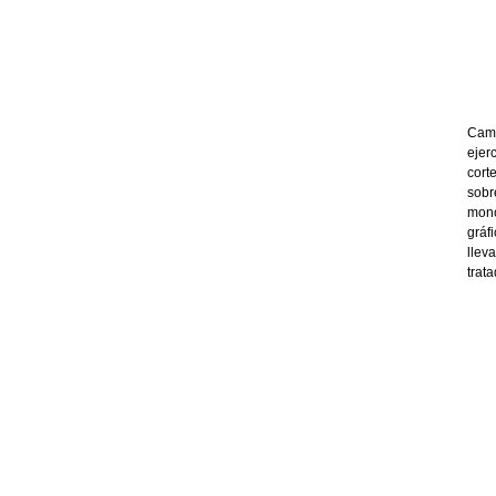
Cami
ejer
cort
sobr
mono
gráf
llev
trat