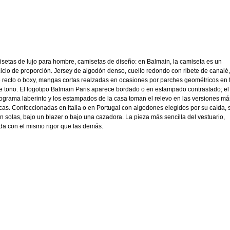
setas de lujo para hombre, camisetas de diseño: en Balmain, la camiseta es un
cicio de proporción. Jersey de algodón denso, cuello redondo con ribete de canalé,
e recto o boxy, mangas cortas realzadas en ocasiones por parches geométricos en 
e tono. El logotipo Balmain Paris aparece bordado o en estampado contrastado; el
grama laberinto y los estampados de la casa toman el relevo en las versiones má
icas. Confeccionadas en Italia o en Portugal con algodones elegidos por su caída, 
an solas, bajo un blazer o bajo una cazadora. La pieza más sencilla del vestuario,
ada con el mismo rigor que las demás.