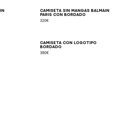
XS
S
M
L
XL
2XL
3XL
in
Camiseta sin mangas Balmain
Paris con bordado
320€
2XS
XS
S
M
L
XL
2XL
3XL
Camiseta con logotipo
bordado
380€