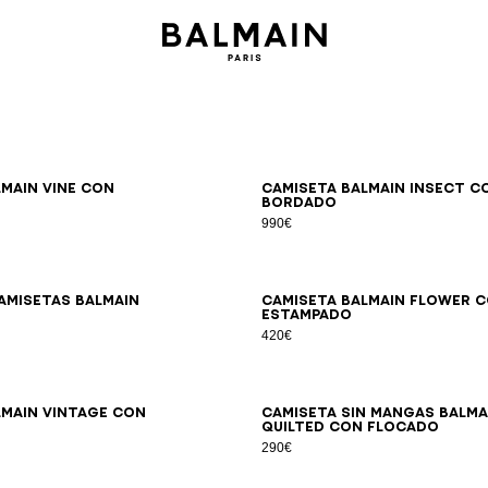
XS
S
M
L
XL
2XL
3XL
S
M
L
XL
2XL
3XL
lmain Vine con
Camiseta Balmain Insect c
bordado
990€
XS
S
M
L
XL
2XL
3XL
XS
S
M
L
XL
2XL
3XL
amisetas Balmain
Camiseta Balmain Flower 
estampado
420€
XS
S
M
L
XL
2XL
3XL
XS
S
M
L
XL
2XL
3XL
lmain Vintage con
Camiseta sin mangas Balma
Quilted con flocado
290€