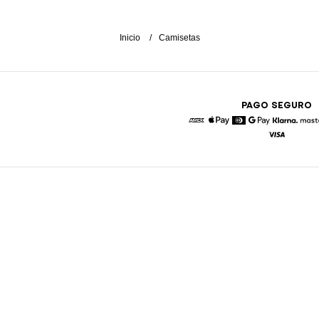
Inicio
Camisetas
PAGO SEGURO
American Express
Apple Pay
Diners
Google Pay
Klarna
Visa