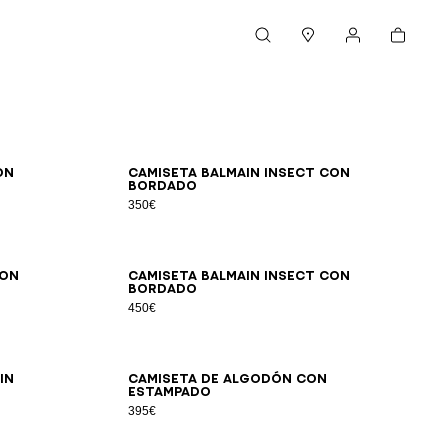
Cesta
Buscar
Boutiques
Mi cuenta
XS
S
M
L
XL
2XL
3XL
on
Camiseta Balmain Insect con
bordado
350€
2XS
XS
S
M
L
XL
2XL
3XL
con
Camiseta Balmain Insect con
bordado
450€
2XS
XS
S
M
L
XL
2XL
3XL
in
Camiseta de algodón con
estampado
395€