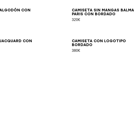
2XS
XS
S
M
L
XL
2XL
3XL
XS
S
M
L
XL
2XL
3XL
 algodón con
Camiseta sin mangas Balma
Paris con bordado
320€
2XS
XS
S
M
L
XL
2XL
3XL
XS
S
M
L
XL
2XL
3XL
 jacquard con
Camiseta con logotipo
bordado
380€