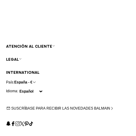
ATENCIÓN AL CLIENTE
LEGAL
INTERNATIONAL
País:
España - €
Idioma:
SUSCRÍBASE PARA RECIBIR LAS NOVEDADES BALMAIN
Snapchat
Facebook
Instagram
X
Pinterest
TikTok