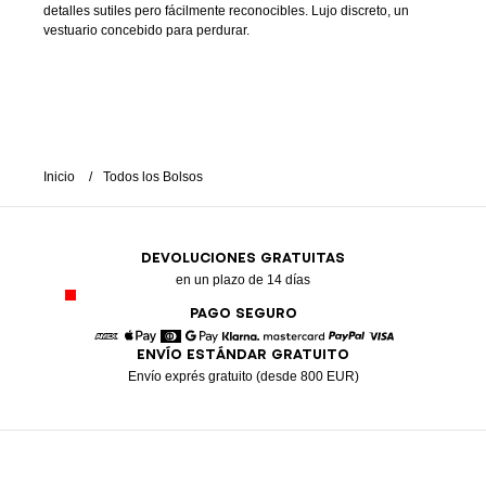
detalles sutiles pero fácilmente reconocibles. Lujo discreto, un
vestuario concebido para perdurar.
Inicio
Todos los Bolsos
DEVOLUCIONES GRATUITAS
en un plazo de 14 días
PAGO SEGURO
ENVÍO ESTÁNDAR GRATUITO
American Express
Apple Pay
Diners
Google Pay
Klarna
Mastercard
Paypal
Visa
Envío exprés gratuito (desde 800 EUR)