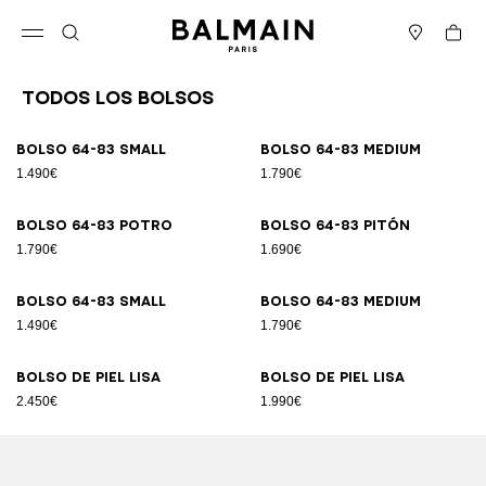
Ir directamente al contenido
Volver al principio
Cesta
Abrir el menú
Buscar
Boutiques
Todos los Bolsos
Resultados - 89 artículos
Página n.º1
Bolso 64-83 Small
Bolso 64-83 Medium
1.490€
1.790€
Bolso 64-83 potro
Bolso 64-83 pitón
1.790€
1.690€
Bolso 64-83 Small
Bolso 64-83 Medium
1.490€
1.790€
Bolso de piel lisa
Bolso de piel lisa
2.450€
1.990€