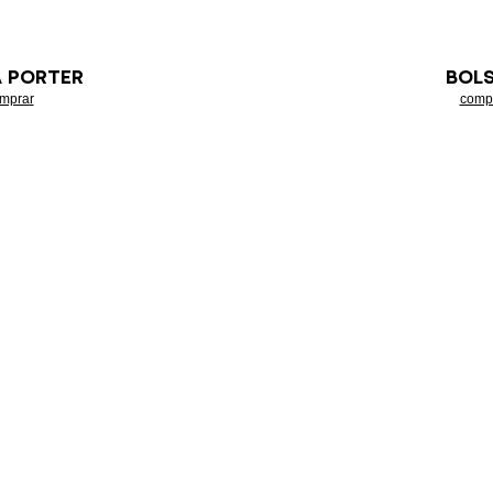
A PORTER
BOL
mprar
comp