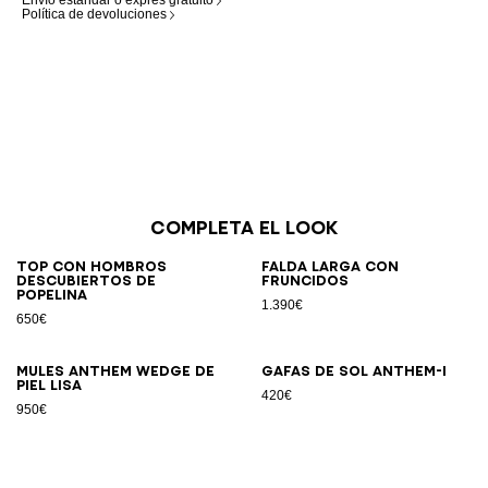
Envío estándar o exprés gratuito
Política de devoluciones
Completa el look
Top con hombros
Falda larga con
descubiertos de
fruncidos
popelina
1.390€
650€
Mules Anthem Wedge de
Gafas de sol Anthem-I
piel lisa
420€
950€