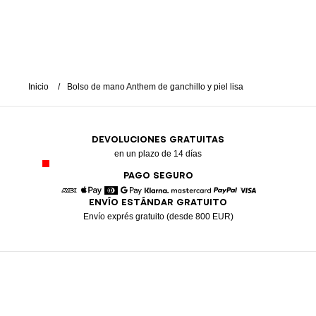
Inicio
Bolso de mano Anthem de ganchillo y piel lisa
DEVOLUCIONES GRATUITAS
en un plazo de 14 días
PAGO SEGURO
ENVÍO ESTÁNDAR GRATUITO
American Express
Apple Pay
Diners
Google Pay
Klarna
Mastercard
Paypal
Visa
Envío exprés gratuito (desde 800 EUR)