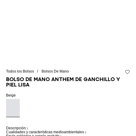
Todos los Bolsos
Bolsos De Mano
Añadir 
Bolso de mano Anthem de ganchillo y
piel lisa
Beige
Descripción
Cualidades y características medioambientales