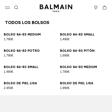
Ir directamente al contenido
Volver al principio
Cesta
Abrir el menú
Buscar
Boutiques
Todos los Bolsos
Resultados - 89 artículos
Página n.º1
Bolso 64-83 Medium
Bolso 64-83 Small
1.790€
1.490€
Bolso 64-83 potro
Bolso 64-83 pitón
1.790€
1.690€
Bolso 64-83 Small
Bolso 64-83 Medium
1.490€
1.790€
Bolso de piel lisa
Bolso de piel lisa
2.450€
1.990€