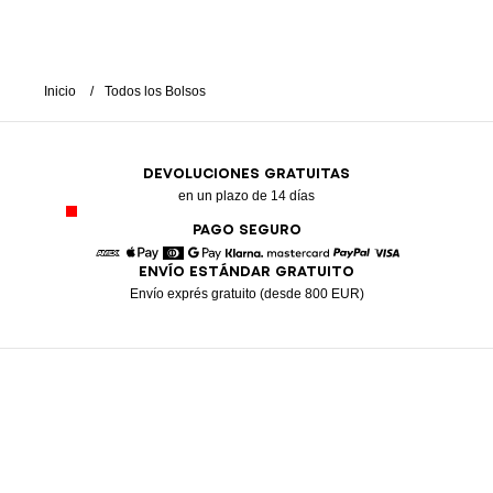
Inicio
Todos los Bolsos
DEVOLUCIONES GRATUITAS
en un plazo de 14 días
PAGO SEGURO
ENVÍO ESTÁNDAR GRATUITO
American Express
Apple Pay
Diners
Google Pay
Klarna
Mastercard
Paypal
Visa
Envío exprés gratuito (desde 800 EUR)