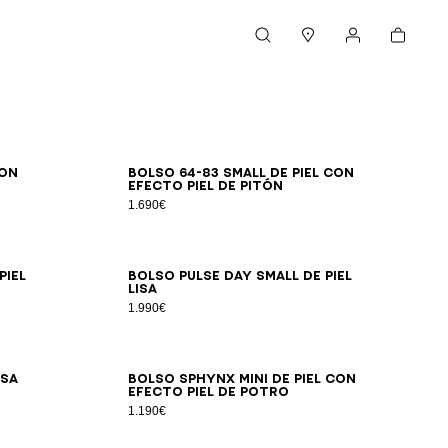
Cesta
Buscar
Boutiques
Mi cuenta
con
Bolso 64-83 Small de piel con
efecto piel de pitón
1.690€
piel
Bolso Pulse Day Small de piel
lisa
1.990€
isa
Bolso SPHYNX Mini de piel con
efecto piel de potro
1.190€