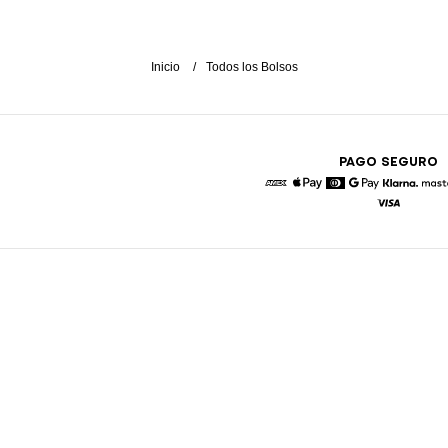
Inicio
Todos los Bolsos
PAGO SEGURO
American Express
Apple Pay
Diners
Google Pay
Klarna
Visa