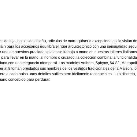
os de lujo, bolsos de diseño, artículos de marroquinería excepcionales: la visión d
ain para los accesorios equilibra el rigor arquitectónico con una sensualidad segu
 una de nuestras preciadas pieles se trabaja a mano en nuestros talleres italianos
 para llevar en la mano, al hombro o cruzado, la colección combina la funcionalid
diana con una elegancia atemporal. Los modelos Anthem, Sphynx, 64-83, Metropoli
er at 8 toman prestados sus nombres de los vestidos tradicionales de la Maison, l
iere a cada bolso unos detalles sutiles pero fácilmente reconocibles. Lujo discreto,
uario concebido para perdurar.