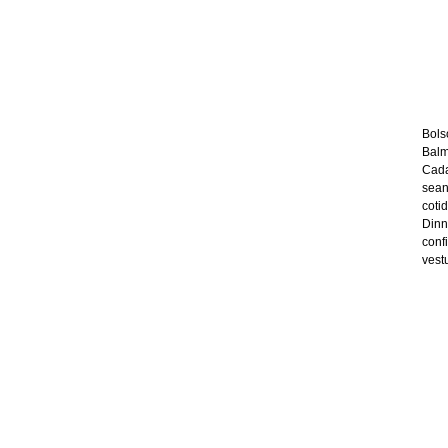
Bols
Balm
Cada
sean
coti
Dinn
conf
vest