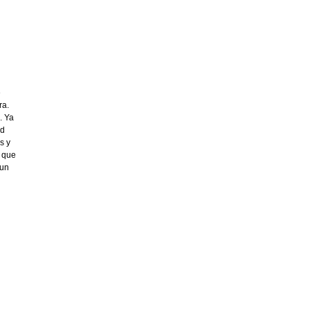
e
ra.
. Ya
ad
s y
o que
 un