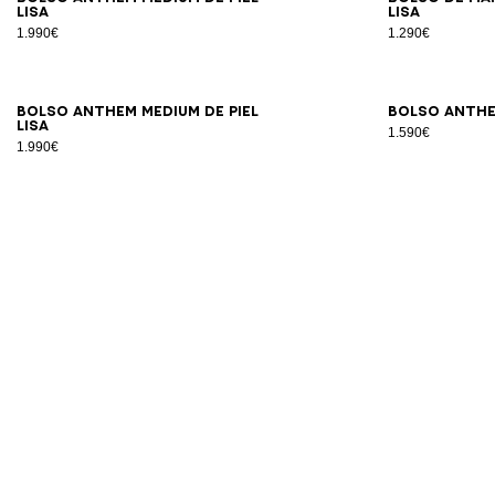
lisa
lisa
1.990€
1.290€
Bolso Anthem Medium de piel
Bolso Anthem
lisa
1.590€
1.990€