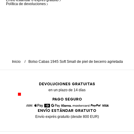
Envío estándar o exprés gratuito
Política de devoluciones
Inicio
Bolso Cabas 1945 Soft Small de piel de becerro agrietada
DEVOLUCIONES GRATUITAS
en un plazo de 14 días
PAGO SEGURO
ENVÍO ESTÁNDAR GRATUITO
American Express
Apple Pay
Diners
Google Pay
Klarna
Mastercard
Paypal
Visa
Envío exprés gratuito (desde 800 EUR)