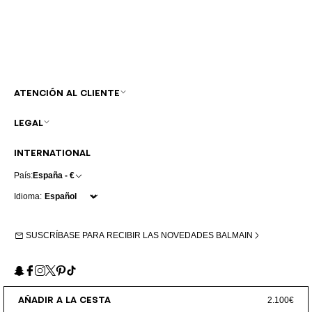
ATENCIÓN AL CLIENTE
LEGAL
INTERNATIONAL
País:
España - €
Idioma:
SUSCRÍBASE PARA RECIBIR LAS NOVEDADES BALMAIN
Snapchat
Facebook
Instagram
X
Pinterest
TikTok
AÑADIR A LA CESTA
2.100€