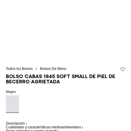
Todos los Bolsos
Bolsos De Mano
Añadir 
Bolso Cabas 1945 Soft Small de piel de
becerro agrietada
Negro
Descripción
Cualidades y características medioambientales