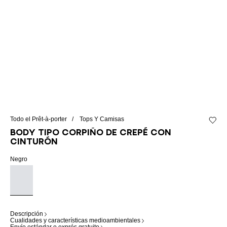
Todo el Prêt-à-porter
Tops Y Camisas
Añadir 
Body tipo corpiño de crepé con
cinturón
Negro
Descripción
Cualidades y características medioambientales