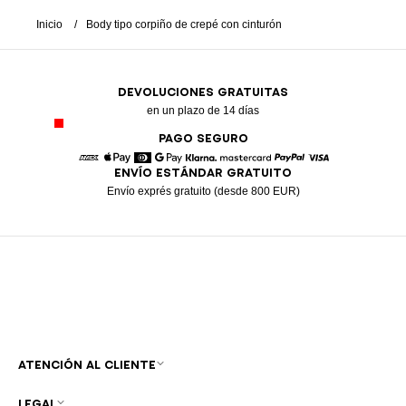
Inicio
Body tipo corpiño de crepé con cinturón
DEVOLUCIONES GRATUITAS
en un plazo de 14 días
PAGO SEGURO
ENVÍO ESTÁNDAR GRATUITO
American Express
Apple Pay
Diners
Google Pay
Klarna
Mastercard
Paypal
Visa
Envío exprés gratuito (desde 800 EUR)
ATENCIÓN AL CLIENTE
LEGAL