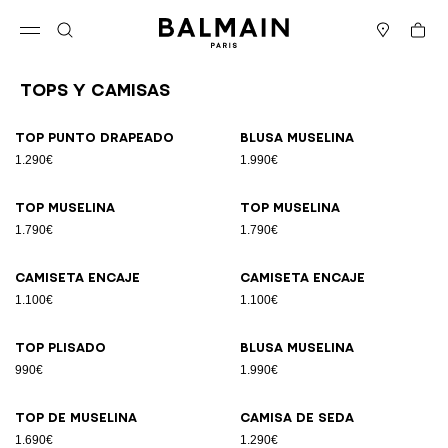
Ir directamente al contenido
Volver al principio
Cesta
Abrir el menú
Buscar
Boutiques
Tops Y Camisas
Resultados - 26 artículos
Página n.º1
Top punto drapeado
Blusa muselina
1.290€
1.990€
Top muselina
Top muselina
1.790€
1.790€
Camiseta encaje
Camiseta encaje
1.100€
1.100€
Top plisado
Blusa muselina
990€
1.990€
Top de muselina
Camisa de seda
1.690€
1.290€