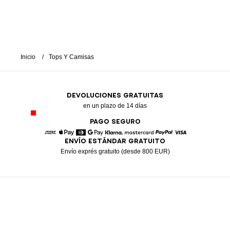
Inicio
Tops Y Camisas
DEVOLUCIONES GRATUITAS
en un plazo de 14 días
PAGO SEGURO
ENVÍO ESTÁNDAR GRATUITO
American Express
Apple Pay
Diners
Google Pay
Klarna
Mastercard
Paypal
Visa
Envío exprés gratuito (desde 800 EUR)