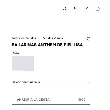
Cesta
Buscar
Boutiques
Mi cuenta
Todos los Zapatos
Zapatos Planos
Añadir a la lista 
Bailarinas Anthem de piel lisa
Rosa
Seleccionar una talla
AÑADIR A LA CESTA
595€