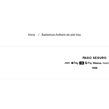
Inicio
Bailarinas Anthem de piel lisa
PAGO SEGURO
American Express
Apple Pay
Diners
Google Pay
Klarna
Visa