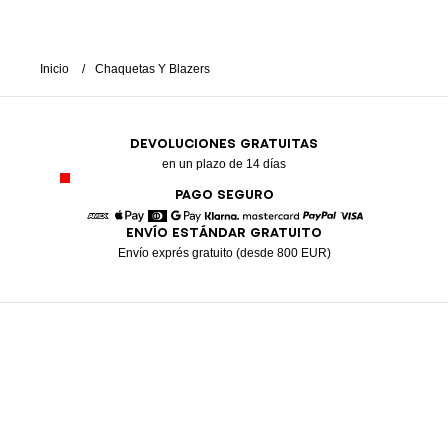
Inicio
Chaquetas Y Blazers
DEVOLUCIONES GRATUITAS
en un plazo de 14 días
PAGO SEGURO
ENVÍO ESTÁNDAR GRATUITO
American Express
Apple Pay
Diners
Google Pay
Klarna
Mastercard
Paypal
Visa
Envío exprés gratuito (desde 800 EUR)