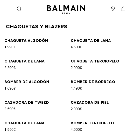
Ir directamente al contenido
Volver al principio
Cesta
Abrir el menú
Buscar
Boutiques
Chaquetas Y Blazers
Resultados - 12 artículos
Página n.º1
Chaqueta algodón
Chaqueta de lana
1.990€
4.500€
Chaqueta de lana
Chaqueta terciopelo
2.290€
2.990€
Bomber de algodón
Bomber de borrego
1.690€
4.490€
Cazadora de tweed
Cazadora de piel
2.590€
2.990€
Chaqueta de lana
Bomber terciopelo
1.990€
4.900€