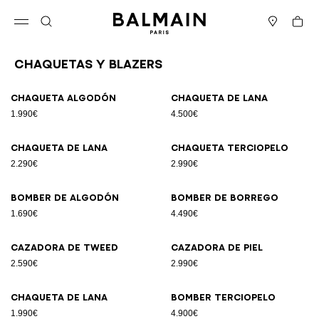
Ir directamente al contenido
Volver al principio
Cesta
Abrir el menú
Buscar
Boutiques
Chaquetas Y Blazers
Resultados - 12 artículos
Página n.º1
Chaqueta algodón
Chaqueta de lana
1.990€
4.500€
Chaqueta de lana
Chaqueta terciopelo
2.290€
2.990€
Bomber de algodón
Bomber de borrego
1.690€
4.490€
Cazadora de tweed
Cazadora de piel
2.590€
2.990€
Chaqueta de lana
Bomber terciopelo
1.990€
4.900€