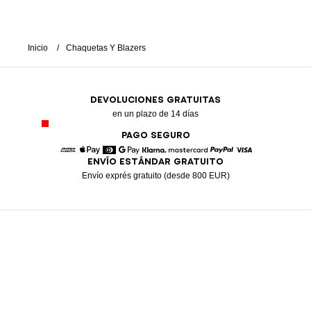
Inicio
Chaquetas Y Blazers
DEVOLUCIONES GRATUITAS
en un plazo de 14 días
PAGO SEGURO
ENVÍO ESTÁNDAR GRATUITO
American Express
Apple Pay
Diners
Google Pay
Klarna
Mastercard
Paypal
Visa
Envío exprés gratuito (desde 800 EUR)