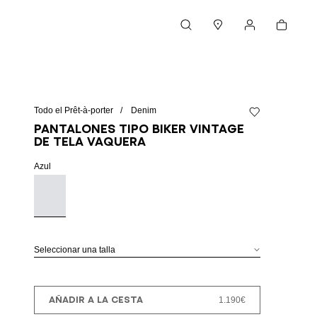
Cesta
Buscar
Boutiques
Mi cuenta
Todo el Prêt-à-porter
Denim
Añadir a la lista 
Pantalones tipo biker vintage
de tela vaquera
Azul
Seleccionar una talla
AÑADIR A LA CESTA
1.190€