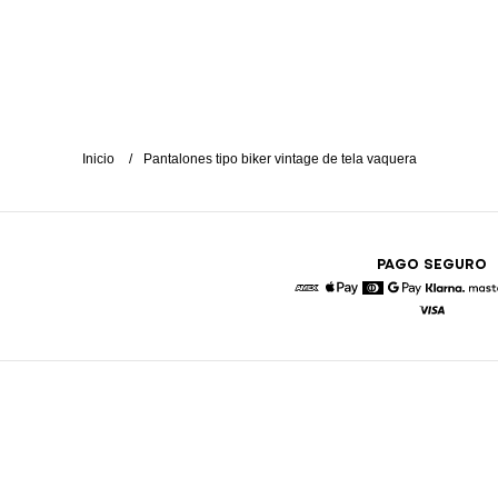
Inicio
Pantalones tipo biker vintage de tela vaquera
PAGO SEGURO
American Express
Apple Pay
Diners
Google Pay
Klarna
Visa